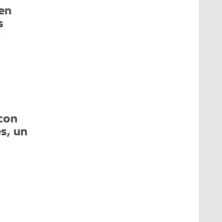
en
s
n
con
s, un