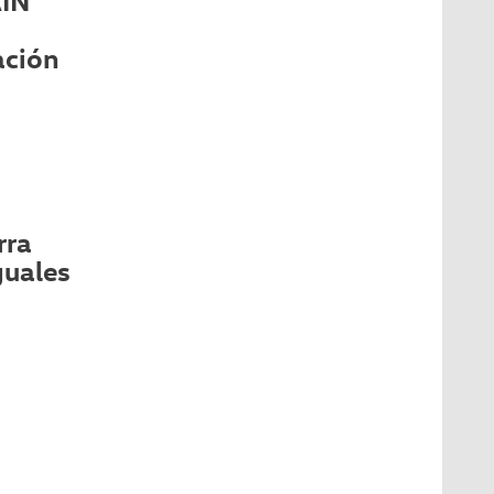
AIN
ación
rra
guales