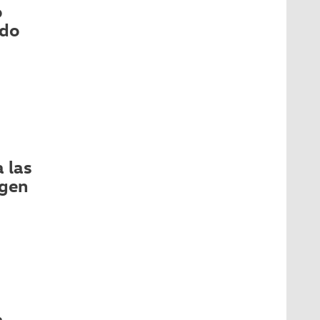
o
odo
 las
agen