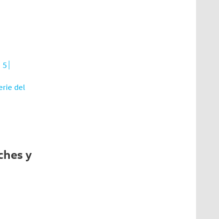
 5
rie del
ches y